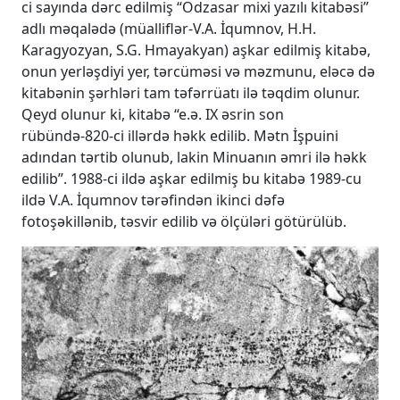
ci sayında dərc edilmiş “Odzasar mixi yazılı kitabəsi”
adlı məqalədə (müalliflər-V.A. İqumnov, H.H.
Karagyozyan, S.G. Hmayakyan) aşkar edilmiş kitabə,
onun yerləşdiyi yer, tərcüməsi və məzmunu, eləcə də
kitabənin şərhləri tam təfərrüatı ilə təqdim olunur.
Qeyd olunur ki, kitabə “e.ə. IX əsrin son
rübündə-820-ci illərdə həkk edilib. Mətn İşpuini
adından tərtib olunub, lakin Minuanın əmri ilə həkk
edilib”. 1988-ci ildə aşkar edilmiş bu kitabə 1989-cu
ildə V.A. İqumnov tərəfindən ikinci dəfə
fotoşəkillənib, təsvir edilib və ölçüləri götürülüb.