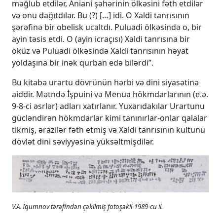
məğlub etdilər, Aniani şəhərinin ölkəsini fəth etdilər
və onu dağıtdılar. Bu (?) […] idi. O Xaldi tanrısının
şərəfinə bir obelisk ucaltdı. Puluadi ölkəsində o, bir
ayin təsis etdi. O (ayin icraçısı) Xaldi tanrısına bir
öküz və Puluadi ölkəsində Xaldi tanrısının həyat
yoldaşına bir inək qurban edə bilərdi”.
Bu kitabə urartu dövrünün hərbi və dini siyasətinə
aiddir. Mətndə İşpuini və Menua hökmdarlarının (e.ə.
9-8-ci əsrlər) adları xatırlanır. Yuxarıdakılar Urartunu
gücləndirən hökmdarlar kimi tanınırlar-onlar qalalar
tikmiş, ərazilər fəth etmiş və Xaldi tanrısının kultunu
dövlət dini səviyyəsinə yüksəltmişdilər.
V.A. İqumnov tərəfindən çəkilmiş fotoşəkil-1989-cu il.