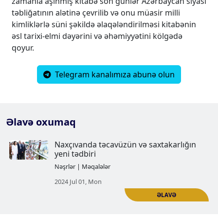
zamanla aşınmış kitabə son günlər Azərbaycan siyasi
təbliğatının alətinə çevrilib və onu müasir milli
kimliklərlə süni şəkildə əlaqələndirilməsi kitabənin
əsl tarixi-elmi dəyərini və əhəmiyyətini kölgədə
qoyur.
Telegram kanalımıza abunə olun
Əlavə oxumaq