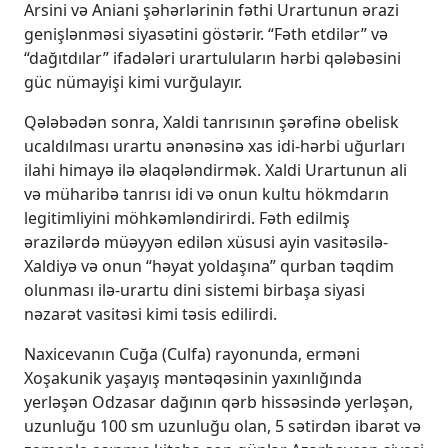
Arsini və Aniani şəhərlərinin fəthi Urartunun ərazi
genişlənməsi siyasətini göstərir. “Fəth etdilər” və
“dağıtdılar” ifadələri urartuluların hərbi qələbəsini
güc nümayişi kimi vurğulayır.
Qələbədən sonra, Xaldi tanrısının şərəfinə obelisk
ucaldılması urartu ənənəsinə xas idi-hərbi uğurları
ilahi himayə ilə əlaqələndirmək. Xaldi Urartunun ali
və müharibə tanrısı idi və onun kultu hökmdarın
legitimliyini möhkəmləndirirdi. Fəth edilmiş
ərazilərdə müəyyən edilən xüsusi ayin vasitəsilə-
Xaldiyə və onun “həyat yoldaşına” qurban təqdim
olunması ilə-urartu dini sistemi birbaşa siyasi
nəzarət vasitəsi kimi təsis edilirdi.
Naxicevanın Cuğa (Culfa) rayonunda, erməni
Xoşakunik yaşayış məntəqəsinin yaxınlığında
yerləşən Odzasar dağının qərb hissəsində yerləşən,
uzunluğu 100 sm uzunluğu olan, 5 sətirdən ibarət və