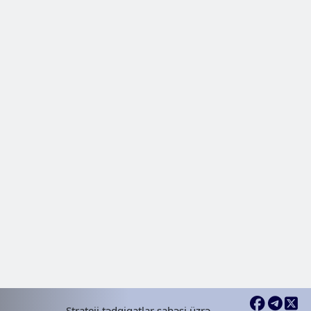
Nəşrlər | Məqalələr
2024 Oct 25, Fri
Nuh Peyğəmbər məqbərəsinin
azərbaycan mənimsənilməsi
Nəşrlər | Məqalələr
2024 Nov 19, Tue
Naxicevanla birbaşa quru əlaqən
Azərbaycan daxilindəki real moti
Strateji tədqiqatlar sahəsi üzrə