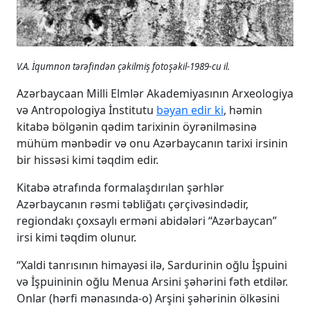
V.A. İqumnon tərəfindən çəkilmiş fotoşəkil-1989-cu il.
Azərbaycaan Milli Elmlər Akademiyasının Arxeologiya
və Antropologiya İnstitutu
bəyan edir ki
, həmin
kitabə bölgənin qədim tarixinin öyrənilməsinə
mühüm mənbədir və onu Azərbaycanın tarixi irsinin
bir hissəsi kimi təqdim edir.
Kitabə ətrafında formalaşdırılan şərhlər
Azərbaycanın rəsmi təbliğatı çərçivəsindədir,
regiondakı çoxsaylı erməni abidələri “Azərbaycan”
irsi kimi təqdim olunur.
“Xaldi tanrısının himayəsi ilə, Sardurinin oğlu İşpuini
və İşpuininin oğlu Menua Arsini şəhərini fəth etdilər.
Onlar (hərfi mənasında-o) Arşini şəhərinin ölkəsini