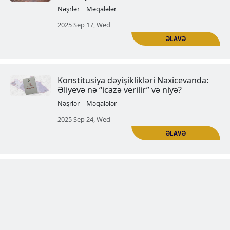
Naxçıvanda təcavüzün və saxtaka
yeni tədbiri
Nəşrlər | Məqalələr
2024 Jul 01, Mon
Naxçıvan Muxtar Respublikasın
Türkiyə-Azərbaycan maraqlarını
toqquşması