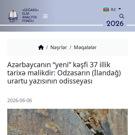
Az
«GEĞARD»
ELM-
ANALITIK
2026
FONDU
Nəşrlər
Məqalələr
Azərbaycanın “yeni” kəşfi 37 illi
tarixə malikdir: Odzasarın (İla
urartu yazısının odisseyası
2026-06-06