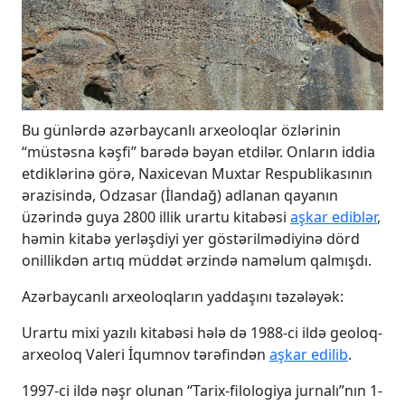
Bu günlərdə azərbaycanlı arxeoloqlar özlərinin
“müstəsna kəşfi” barədə bəyan etdilər. Onların iddia
etdiklərinə görə, Naxicevan Muxtar Respublikasının
ərazisində, Odzasar (İlandağ) adlanan qayanın
üzərində guya 2800 illik urartu kitabəsi
aşkar ediblər
,
həmin kitabə yerləşdiyi yer göstərilmədiyinə dörd
onillikdən artıq müddət ərzində naməlum qalmışdı.
Azərbaycanlı arxeoloqların yaddaşını təzələyək:
Urartu mixi yazılı kitabəsi hələ də 1988-ci ildə geoloq-
arxeoloq Valeri İqumnov tərəfindən
aşkar edilib
.
1997-ci ildə nəşr olunan “Tarix-filologiya jurnalı”nın 1-