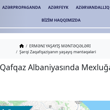
AZƏRPROPAGANDA
AZƏRFEYK
AZƏRVANDALLIQ
BIZIM HAQQIMIZDA
ERMƏNI YAŞAYIŞ MƏNTƏQƏLƏRI
Şərqi Zaqafqaziyanın yaşayış məntəqələri
Tarixi Qafqaz Albaniya
kəndi