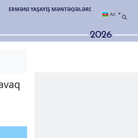
ERMƏNI YAŞAYIŞ MƏNTƏQƏLƏRI
Az
2026
sında Mexluğavaq