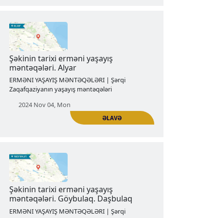
ƏLAVƏ
Vartaşen erməni tarixi yaşayış
məntəqələri. Hakobi Şen (Yaqublu)
ERMƏNI YAŞAYIŞ MƏNTƏQƏLƏRI | Şərqi
Zaqafqaziyanın yaşayış məntəqələri
2024 Oct 28, Mon