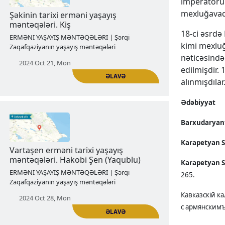
imperatoru 
Zaqafqaziyanın yaşayış məntəqələri
mexluğavaql
2024 Oct 14, Mon
18-ci əsrdə
kimi mexluğ
nəticəsində
edilmişdir.
alınmışdıla
ƏLAVƏ
Ədəbiyyat
Barxudaryant
Şəkinin tarixi erməni yaşayış
məntəqələri. Kiş
Karapetyan S
ERMƏNI YAŞAYIŞ MƏNTƏQƏLƏRI | Şərqi
Karapetyan S
Zaqafqaziyanın yaşayış məntəqələri
265.
2024 Oct 21, Mon
Кавказскій ка
с армянскимъ