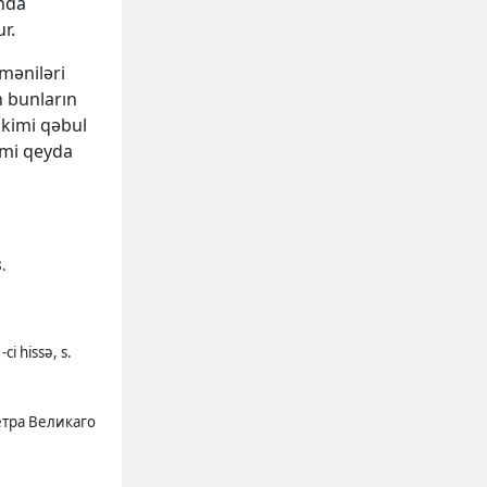
ında
r.
məniləri
n bunların
 kimi qəbul
kimi qeyda
8.
i hissə, s.
Петра Великаго