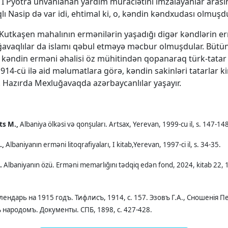
I Pyotra ünvanlanan yardım müraciətini imzalayanlar aras
ı Nasip də var idi, ehtimal ki, o, kəndin kəndxudası olmuşdu
 Kutkaşen mahalının ermənilərin yaşadığı digər kəndlərin er
avaqlılar da islamı qəbul etməyə məcbur olmuşdular. Bütü
 kəndin erməni əhalisi öz mühitindən qopanaraq türk-tatar
 1914-cü ilə aid məlumatlara görə, kəndin sakinləri tatarlar 
r. Hazırda Mexluğavaqda azərbaycanlılar yaşayır.
s M.,
Albaniya ölkəsi və qonşuları. Artsax, Yerevan, 1999-cu il, s. 147-14
.,
Albaniyanın erməni litoqrafiyaları, I kitab,Yerevan, 1997-ci il, s. 34-35.
.
Albaniyanın özü. Erməni memarlığını tədqiq edən fond, 2024, kitab 22, 1-c
лендарь на 1915 годъ. Тифлисъ, 1914, с. 157. Эзовъ Г.А., Сношенія 
 народомъ. Документы. СПБ, 1898, с. 427-428.