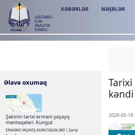
XƏBƏRLƏR
NƏŞRLƏR
«GEĞARD»
ELM-
ANALITIK
FONDU
Əlavə oxumaq
2026-05-18