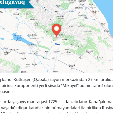
kəndi Kutkaşen (Qəbələ) rayon mərkəzindən 27 km aralıda 
 birinci komponenti yerli şivədə “Mikayel” adının təhrif ol
masıdır.
ələrdə yaşayış məntəqəsi 1725-ci ildə xatırlanır. Kapağak ma
 yaşadığı digər kəndlərinin nümayəndələri ilə birlikdə Rusiy