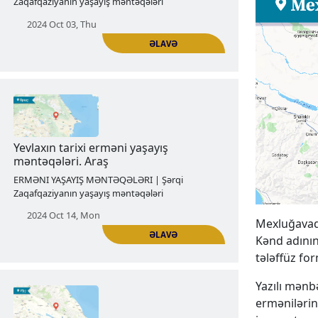
Şəkinin tarixi erməni yaşayış
məntəqələri. Kungut
ERMƏNI YAŞAYIŞ MƏNTƏQƏLƏRI | Şərqi
Zaqafqaziyanın yaşayış məntəqələri
2024 Oct 03, Thu
ƏLAVƏ
Mexluğavaq 
Kənd adının
tələffüz for
Yevlaxın tarixi erməni yaşayış
məntəqələri. Araş
Yazılı mənb
ermənilərin
ERMƏNI YAŞAYIŞ MƏNTƏQƏLƏRI | Şərqi