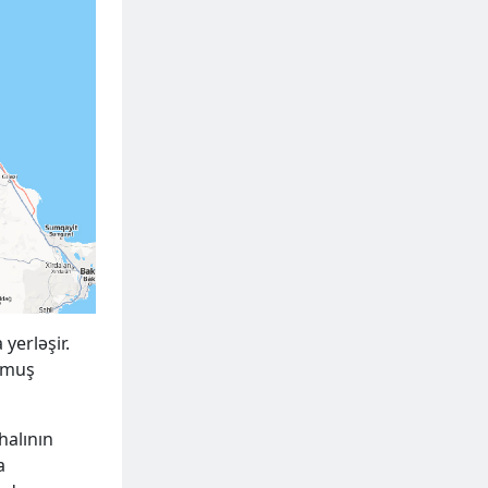
yerləşir.
unmuş
halının
a