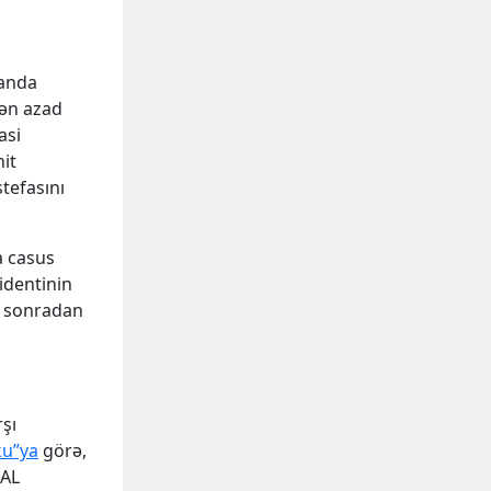
canda
dən azad
asi
it
tefasını
a casus
identinin
n, sonradan
şı
ku”ya
görə,
ZAL