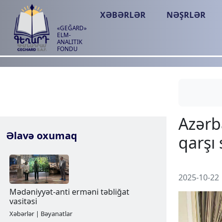
XƏBƏRLƏR
NƏŞRLƏR
«GEĞARD»
ELM-
ANALITIK
FONDU
Əlavə oxumaq
2025-10-22