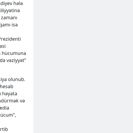
hdiyev hələ
liyyətinə
n zamanı
qamı isə
Prezidenti
əsi
nın hücumuna
də vəziyyət”
iya olunub.
 hesab
ı həyata
öndürmək və
edia
hücum”,
rtib