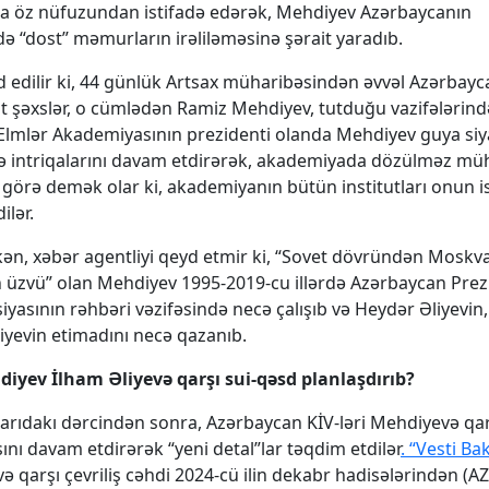
ca öz nüfuzundan istifadə edərək, Mehdiyev Azərbaycanın
 “dost” məmurların irəliləməsinə şərait yaradıb.
 edilir ki, 44 günlük Artsax müharibəsindən əvvəl Azərbay
t şəxslər, o cümlədən Ramiz Mehdiyev, tutduğu vazifələrin
li Elmlər Akademiyasının prezidenti olanda Mehdiyev guya siy
 intriqalarını davam etdirərək, akademiyada dözülməz müh
 görə demək olar ki, akademiyanın bütün institutları onun is
ilər.
kən, xəbər agentliyi qeyd etmir ki, “Sovet dövründən Moskv
 üzvü” olan Mehdiyev 1995-2019-cu illərdə Azərbaycan Prez
iyasının rəhbəri vəzifəsində necə çalışıb və Heydər Əliyevi
liyevin etimadını necə qazanıb.
iyev İlham Əliyevə qarşı sui-qəsd planlaşdırıb?
arıdakı dərcindən sonra, Azərbaycan KİV-ləri Mehdiyevə qar
nı davam etdirərək “yeni detal”lar təqdim etdilər
. “Vesti Ba
və qarşı çevriliş cəhdi 2024-cü ilin dekabr hadisələrindən (A