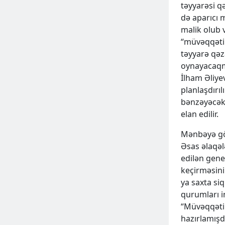
təyyarəsi q
də aparıcı 
malik olub 
“müvəqqəti 
təyyarə qəza
oynayacaqmı
İlham Əliye
planlaşdırı
bənzəyəcəkm
elan edilir.
ƏLAVƏ
Mənbəyə gör
Əsas əlaqəl
edilən gener
keçirməsin
ya saxta si
qurumları i
“Müvəqqəti 
hazırlamışdı