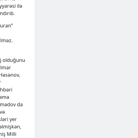
yyarəsi ilə
ndırıb.
Turan”
ilməz.
aj olduğunu
 Elmar
 Həsənov,
r
əhbəri
kəmə
əmmədov da
 və
ləri yer
gəlmişkən,
iş Milli