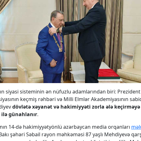
n siyasi sisteminin ən nüfuzlu adamlarından biri: Prezident
iyasının keçmiş rəhbəri və Milli Elmlər Akademiyasının sabi
diyev
dövlətə xəyanət və hakimiyyəti zorla ələ keçirməy
 ilə günahlanır
.
ının 14-də hakimiyyətyönlü azərbaycan media orqanları
məl
, Bakı şəhəri Səbail rayon məhkəməsi 87 yaşlı Mehdiyevə qar