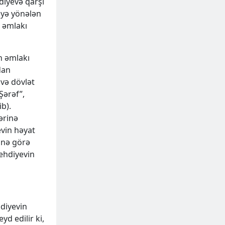
hdiyevə qarşı
əyə yönələn
ş əmlakı
n əmlakı
dan
və dövlət
“Şərəf”,
ib).
ərinə
evin həyat
inə görə
ehdiyevin
diyevin
yd edilir ki,